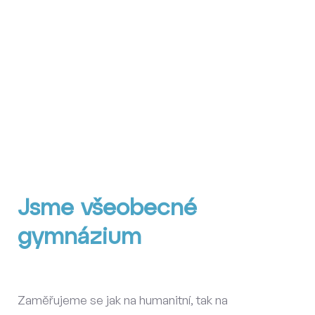
prohlubovat vědomosti, ale i sociální a emocionální
dovednosti studentů prostřednictvím inovativních a
mezinárodně orientovaných programů. Mise školy je
podporovat každého studenta v jeho osobním
rozvoji a přípravě na studium na vysoké škole.
Jsme všeobecné
gymnázium
Zaměřujeme se jak na humanitní, tak na