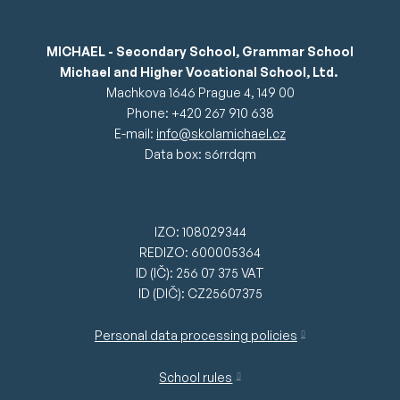
MICHAEL - Secondary School, Grammar School
Michael and Higher Vocational School, Ltd.
Machkova 1646 Prague 4, 149 00
Phone: +420 267 910 638
E-mail:
info@skolamichael.cz
Data box: s6rrdqm
IZO: 108029344
REDIZO: 600005364
ID (IČ): 256 07 375 VAT
ID (DIČ): CZ25607375
Personal data processing policies
School rules